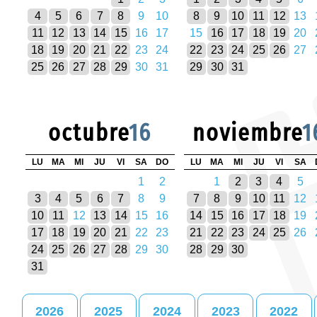
4
5
6
7
8
9
10
8
9
10
11
12
13
11
12
13
14
15
16
17
15
16
17
18
19
20
18
19
20
21
22
23
24
22
23
24
25
26
27
25
26
27
28
29
30
31
29
30
31
octubre
16
noviembre
1
LU
MA
MI
JU
VI
SA
DO
LU
MA
MI
JU
VI
SA
1
2
1
2
3
4
5
3
4
5
6
7
8
9
7
8
9
10
11
12
10
11
12
13
14
15
16
14
15
16
17
18
19
17
18
19
20
21
22
23
21
22
23
24
25
26
24
25
26
27
28
29
30
28
29
30
31
2026
2025
2024
2023
2022