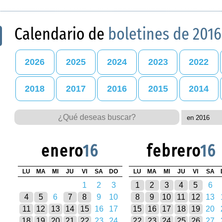
Calendario de
boletines de 2016
2026
2025
2024
2023
2022
2018
2017
2016
2015
2014
enero
16
febrero
16
LU
MA
MI
JU
VI
SA
DO
LU
MA
MI
JU
VI
SA
1
2
3
1
2
3
4
5
6
4
5
6
7
8
9
10
8
9
10
11
12
13
11
12
13
14
15
16
17
15
16
17
18
19
20
18
19
20
21
22
23
24
22
23
24
25
26
27