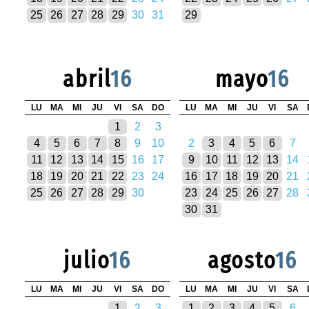
25
26
27
28
29
30
31
29
abril
16
mayo
16
LU
MA
MI
JU
VI
SA
DO
LU
MA
MI
JU
VI
SA
1
2
3
4
5
6
7
8
9
10
2
3
4
5
6
7
11
12
13
14
15
16
17
9
10
11
12
13
14
18
19
20
21
22
23
24
16
17
18
19
20
21
25
26
27
28
29
30
23
24
25
26
27
28
30
31
julio
16
agosto
16
LU
MA
MI
JU
VI
SA
DO
LU
MA
MI
JU
VI
SA
1
2
3
1
2
3
4
5
6