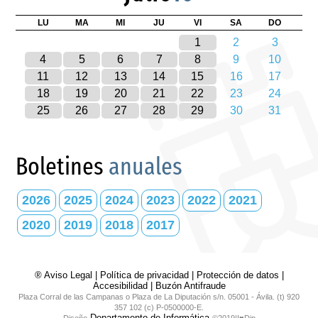
LU
MA
MI
JU
VI
SA
DO
1
2
3
4
5
6
7
8
9
10
11
12
13
14
15
16
17
18
19
20
21
22
23
24
25
26
27
28
29
30
31
Boletines
anuales
2026
2025
2024
2023
2022
2021
2020
2019
2018
2017
® Aviso Legal
|
Política de privacidad
|
Protección de datos
|
Accesibilidad
|
Buzón Antifraude
Plaza Corral de las Campanas o Plaza de La Diputación s/n. 05001 - Ávila. (t) 920
357 102 (c) P-0500000-E.
Departamento de Informática
Diseño
©2019|I♥Dip