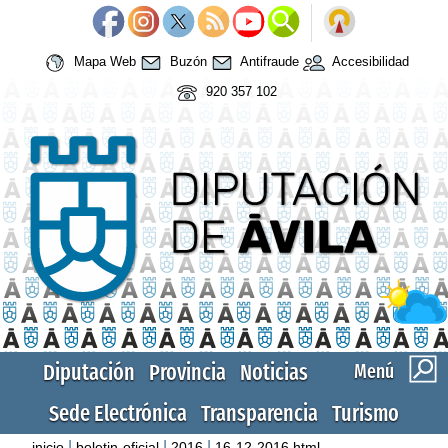
Mapa Web
Buzón
Antifraude
Accesibilidad
920 357 102
Diputación
Provincia
Noticias
Menú
Sede Electrónica
Transparencia
Turismo
|
|
|
inicio
boletin-oficial
2016
16-12-2016.html