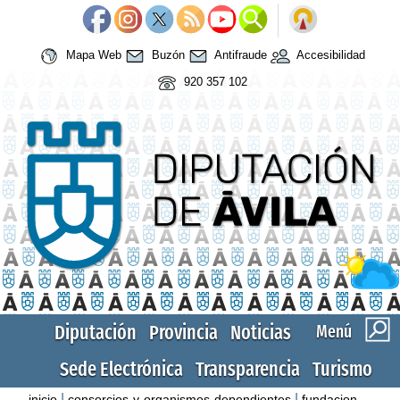
Mapa Web
Buzón
Antifraude
Accesibilidad
920 357 102
Diputación
Provincia
Noticias
Menú
Sede Electrónica
Transparencia
Turismo
|
|
inicio
consorcios-y-organismos-dependientes
fundacion-