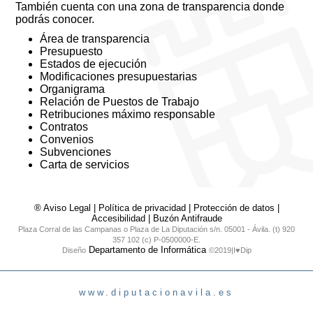
También cuenta con una zona de transparencia donde
podrás conocer.
Área de transparencia
Presupuesto
Estados de ejecución
Modificaciones presupuestarias
Organigrama
Relación de Puestos de Trabajo
Retribuciones máximo responsable
Contratos
Convenios
Subvenciones
Carta de servicios
® Aviso Legal
|
Política de privacidad
|
Protección de datos
|
Accesibilidad
|
Buzón Antifraude
Plaza Corral de las Campanas o Plaza de La Diputación s/n. 05001 - Ávila. (t) 920
357 102 (c) P-0500000-E.
Departamento de Informática
Diseño
©2019|I♥Dip
www.diputacionavila.es