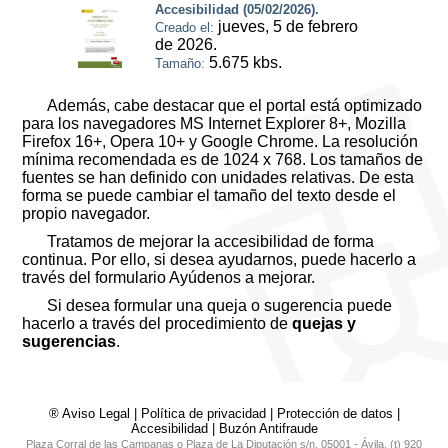
Accesibilidad (05/02/2026).
jueves, 5 de febrero
Creado el:
de 2026.
5.675 kbs.
Tamaño:
Además, cabe destacar que el portal está optimizado
para los navegadores MS Internet Explorer 8+, Mozilla
Firefox 16+, Opera 10+ y Google Chrome. La resolución
mínima recomendada es de 1024 x 768. Los tamaños de
fuentes se han definido con unidades relativas. De esta
forma se puede cambiar el tamaño del texto desde el
propio navegador.
Tratamos de mejorar la accesibilidad de forma
continua. Por ello, si desea ayudarnos, puede hacerlo a
través del formulario Ayúdenos a mejorar.
Si desea formular una queja o sugerencia puede
hacerlo a través del procedimiento de
quejas y
sugerencias
.
® Aviso Legal
|
Política de privacidad
|
Protección de datos
|
Accesibilidad
|
Buzón Antifraude
Plaza Corral de las Campanas o Plaza de La Diputación s/n. 05001 - Ávila. (t) 920