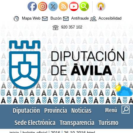
Mapa Web
Buzón
Antifraude
Accesibilidad
920 357 102
Diputación
Provincia
Noticias
Menú
Sede Electrónica
Transparencia
Turismo
|
|
|
inicio
boletin-oficial
2016
26-10-2016.html