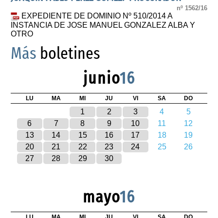
nº 1562/16
EXPEDIENTE DE DOMINIO Nº 510/2014 A
INSTANCIA DE JOSE MANUEL GONZALEZ ALBA Y
OTRO
Más
boletines
junio
16
LU
MA
MI
JU
VI
SA
DO
1
2
3
4
5
6
7
8
9
10
11
12
13
14
15
16
17
18
19
20
21
22
23
24
25
26
27
28
29
30
mayo
16
LU
MA
MI
JU
VI
SA
DO