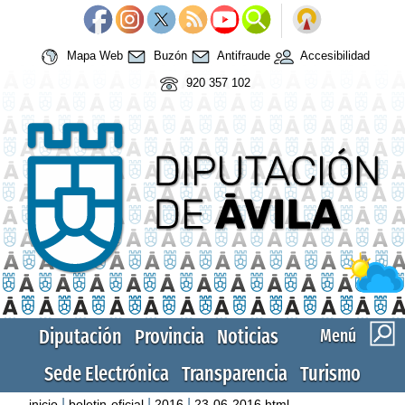
Mapa Web
Buzón
Antifraude
Accesibilidad
920 357 102
Diputación
Provincia
Noticias
Menú
Sede Electrónica
Transparencia
Turismo
|
|
|
inicio
boletin-oficial
2016
23-06-2016.html