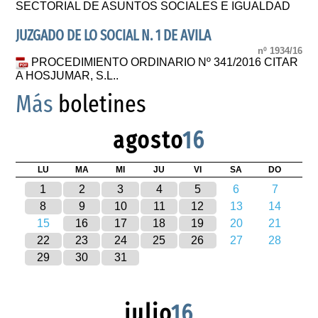
SECTORIAL DE ASUNTOS SOCIALES E IGUALDAD
JUZGADO DE LO SOCIAL N. 1 DE AVILA
nº 1934/16
PROCEDIMIENTO ORDINARIO Nº 341/2016 CITAR
A HOSJUMAR, S.L..
Más
boletines
agosto
16
LU
MA
MI
JU
VI
SA
DO
1
2
3
4
5
6
7
8
9
10
11
12
13
14
15
16
17
18
19
20
21
22
23
24
25
26
27
28
29
30
31
julio
16