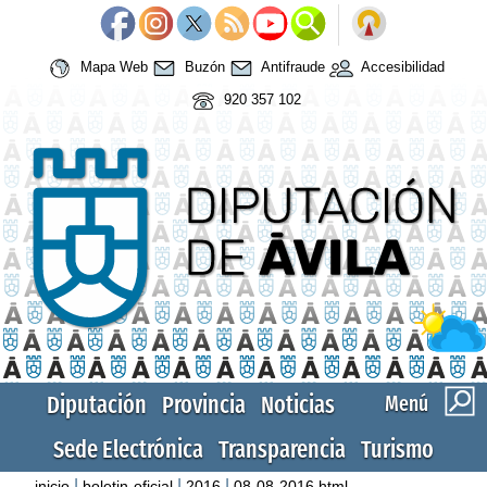
Mapa Web
Buzón
Antifraude
Accesibilidad
920 357 102
Diputación
Provincia
Noticias
Menú
Sede Electrónica
Transparencia
Turismo
|
|
|
inicio
boletin-oficial
2016
08-08-2016.html