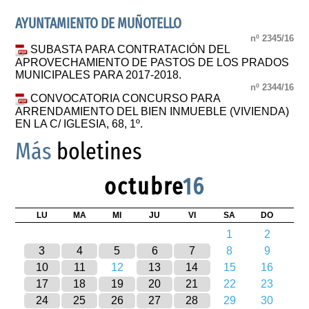
AYUNTAMIENTO DE MUÑOTELLO
nº 2345/16
SUBASTA PARA CONTRATACIÓN DEL
APROVECHAMIENTO DE PASTOS DE LOS PRADOS
MUNICIPALES PARA 2017-2018.
nº 2344/16
CONVOCATORIA CONCURSO PARA
ARRENDAMIENTO DEL BIEN INMUEBLE (VIVIENDA)
EN LA C/ IGLESIA, 68, 1º.
Más
boletines
octubre
16
LU
MA
MI
JU
VI
SA
DO
1
2
3
4
5
6
7
8
9
10
11
12
13
14
15
16
17
18
19
20
21
22
23
24
25
26
27
28
29
30