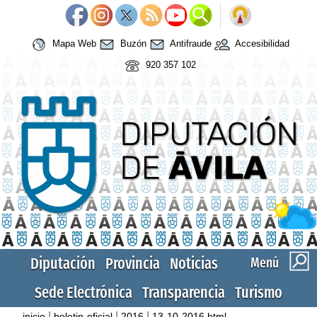
Mapa Web
Buzón
Antifraude
Accesibilidad
920 357 102
Diputación
Provincia
Noticias
Menú
Sede Electrónica
Transparencia
Turismo
|
|
|
inicio
boletin-oficial
2016
13-10-2016.html