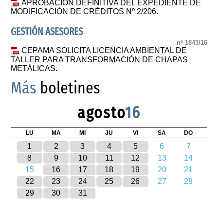
APROBACIÓN DEFINITIVA DEL EXPEDIENTE DE
MODIFICACIÓN DE CRÉDITOS Nº 2/206.
GESTIÓN ASESORES
nº 1843/16
CEPAMA SOLICITA LICENCIA AMBIENTAL DE
TALLER PARA TRANSFORMACIÓN DE CHAPAS
METÁLICAS.
Más
boletines
agosto
16
LU
MA
MI
JU
VI
SA
DO
1
2
3
4
5
6
7
8
9
10
11
12
13
14
15
16
17
18
19
20
21
22
23
24
25
26
27
28
29
30
31