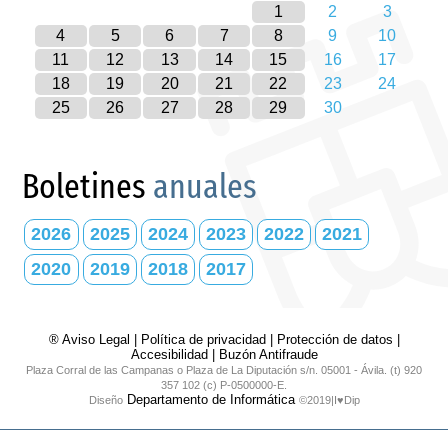
1
2
3
4
5
6
7
8
9
10
11
12
13
14
15
16
17
18
19
20
21
22
23
24
25
26
27
28
29
30
Boletines
anuales
2026
2025
2024
2023
2022
2021
2020
2019
2018
2017
® Aviso Legal
|
Política de privacidad
|
Protección de datos
|
Accesibilidad
|
Buzón Antifraude
Plaza Corral de las Campanas o Plaza de La Diputación s/n. 05001 - Ávila. (t) 920
357 102 (c) P-0500000-E.
Departamento de Informática
Diseño
©2019|I♥Dip