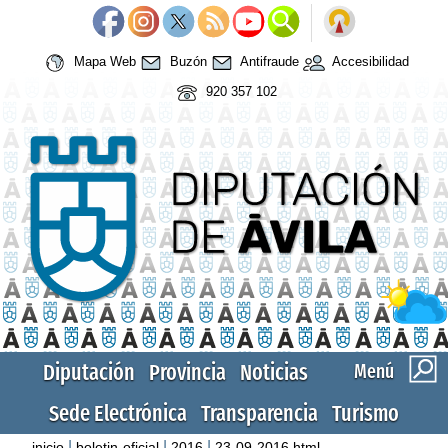
Mapa Web
Buzón
Antifraude
Accesibilidad
920 357 102
Diputación
Provincia
Noticias
Menú
Sede Electrónica
Transparencia
Turismo
|
|
|
inicio
boletin-oficial
2016
23-09-2016.html