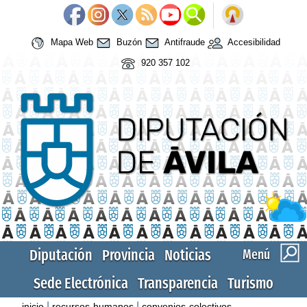
Mapa Web
Buzón
Antifraude
Accesibilidad
920 357 102
Diputación
Provincia
Noticias
Menú
Sede Electrónica
Transparencia
Turismo
|
|
inicio
recursos-humanos
convenios-colectivos