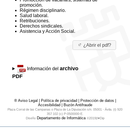
promoción.
Régimen disciplinario.
Salud laboral.
Retribuciones.
Derechos sindicales.
Asistencia y Acción Social.
¿Abrir el pdf?
archivo
Información del
PDF
® Aviso Legal
|
Política de privacidad
|
Protección de datos
|
Accesibilidad
|
Buzón Antifraude
Plaza Corral de las Campanas o Plaza de La Diputación s/n. 05001 - Ávila. (t) 920
357 102 (c) P-0500000-E.
Departamento de Informática
Diseño
©2019|I♥Dip