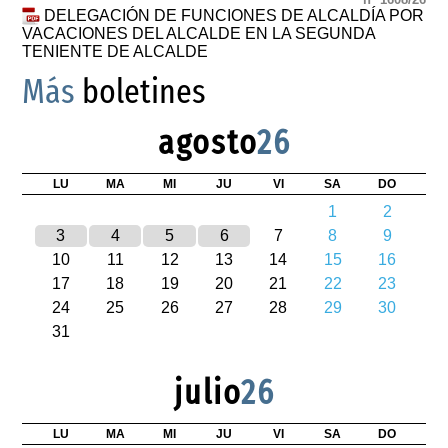
DELEGACIÓN DE FUNCIONES DE ALCALDÍA POR
VACACIONES DEL ALCALDE EN LA SEGUNDA
TENIENTE DE ALCALDE
Más
boletines
agosto
26
LU
MA
MI
JU
VI
SA
DO
1
2
3
4
5
6
7
8
9
10
11
12
13
14
15
16
17
18
19
20
21
22
23
24
25
26
27
28
29
30
31
julio
26
LU
MA
MI
JU
VI
SA
DO