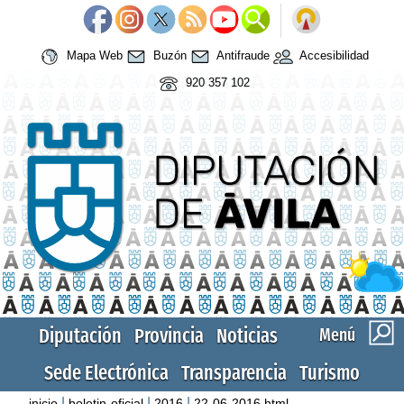
Mapa Web
Buzón
Antifraude
Accesibilidad
920 357 102
Diputación
Provincia
Noticias
Menú
Sede Electrónica
Transparencia
Turismo
|
|
|
inicio
boletin-oficial
2016
22-06-2016.html