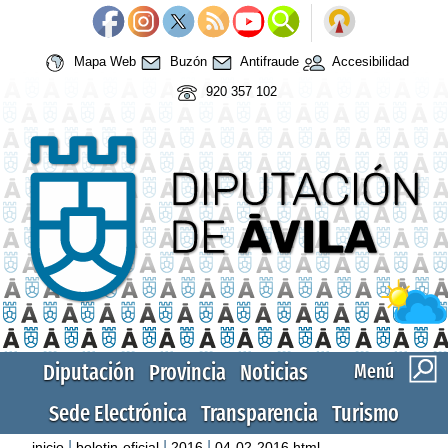
Mapa Web
Buzón
Antifraude
Accesibilidad
920 357 102
Diputación
Provincia
Noticias
Menú
Sede Electrónica
Transparencia
Turismo
|
|
|
inicio
boletin-oficial
2016
04-02-2016.html