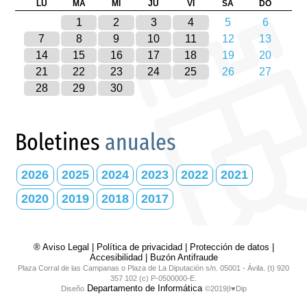
LU
MA
MI
JU
VI
SA
DO
1
2
3
4
5
6
7
8
9
10
11
12
13
14
15
16
17
18
19
20
21
22
23
24
25
26
27
28
29
30
Boletines
anuales
2026
2025
2024
2023
2022
2021
2020
2019
2018
2017
® Aviso Legal
|
Política de privacidad
|
Protección de datos
|
Accesibilidad
|
Buzón Antifraude
Plaza Corral de las Campanas o Plaza de La Diputación s/n. 05001 - Ávila. (t) 920
357 102 (c) P-0500000-E.
Departamento de Informática
Diseño
©2019|I♥Dip