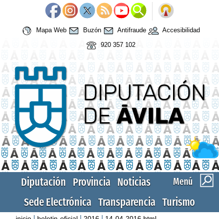
Mapa Web
Buzón
Antifraude
Accesibilidad
920 357 102
Diputación
Provincia
Noticias
Menú
Sede Electrónica
Transparencia
Turismo
|
|
|
inicio
boletin-oficial
2016
14-04-2016.html