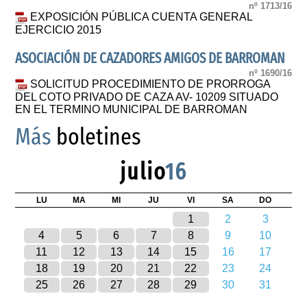
nº 1713/16
EXPOSICIÓN PÚBLICA CUENTA GENERAL
EJERCICIO 2015
ASOCIACIÓN DE CAZADORES AMIGOS DE BARROMAN
nº 1690/16
SOLICITUD PROCEDIMIENTO DE PRORROGA
DEL COTO PRIVADO DE CAZA AV- 10209 SITUADO
EN EL TERMINO MUNICIPAL DE BARROMAN
Más
boletines
julio
16
LU
MA
MI
JU
VI
SA
DO
1
2
3
4
5
6
7
8
9
10
11
12
13
14
15
16
17
18
19
20
21
22
23
24
25
26
27
28
29
30
31