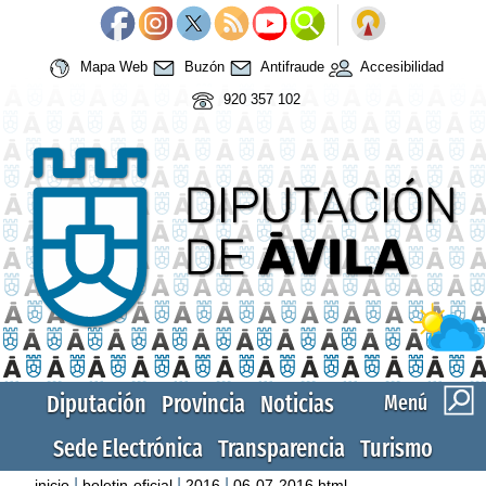
Mapa Web
Buzón
Antifraude
Accesibilidad
920 357 102
Diputación
Provincia
Noticias
Menú
Sede Electrónica
Transparencia
Turismo
|
|
|
inicio
boletin-oficial
2016
06-07-2016.html