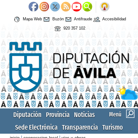
Mapa Web
Buzón
Antifraude
Accesibilidad
920 357 102
Diputación
Provincia
Noticias
Menú
Sede Electrónica
Transparencia
Turismo
|
|
inicio
cooperacion-local
vias-y-obras