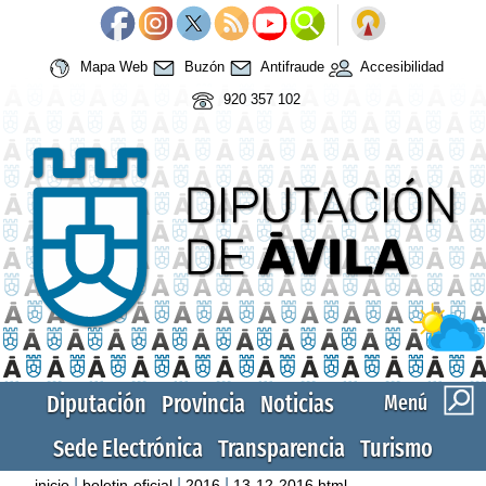
Mapa Web
Buzón
Antifraude
Accesibilidad
920 357 102
Diputación
Provincia
Noticias
Menú
Sede Electrónica
Transparencia
Turismo
|
|
|
inicio
boletin-oficial
2016
13-12-2016.html