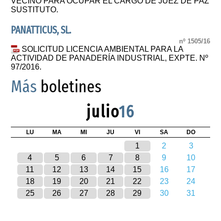
VECINO PARA OCUPAR EL CARGO DE JUEZ DE PAZ
SUSTITUTO.
PANATTICUS, SL.
nº 1505/16
SOLICITUD LICENCIA AMBIENTAL PARA LA
ACTIVIDAD DE PANADERÍA INDUSTRIAL, EXPTE. Nº
97/2016.
Más
boletines
julio
16
LU
MA
MI
JU
VI
SA
DO
1
2
3
4
5
6
7
8
9
10
11
12
13
14
15
16
17
18
19
20
21
22
23
24
25
26
27
28
29
30
31