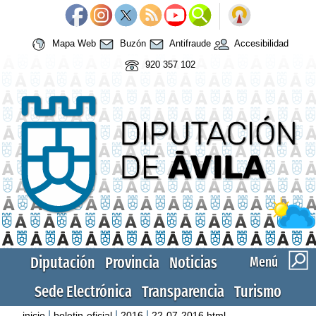
Mapa Web
Buzón
Antifraude
Accesibilidad
920 357 102
Diputación
Provincia
Noticias
Menú
Sede Electrónica
Transparencia
Turismo
|
|
|
inicio
boletin-oficial
2016
22-07-2016.html