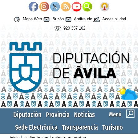
Mapa Web
Buzón
Antifraude
Accesibilidad
920 357 102
Diputación
Provincia
Noticias
Menú
Sede Electrónica
Transparencia
Turismo
|
|
inicio
la-diputacion
actas-y-acuerdos