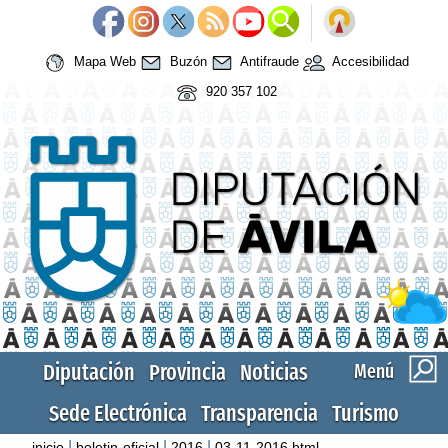
Mapa Web
Buzón
Antifraude
Accesibilidad
920 357 102
Diputación
Provincia
Noticias
Menú
Sede Electrónica
Transparencia
Turismo
|
|
|
inicio
boletin-oficial
2016
03-11-2016.html