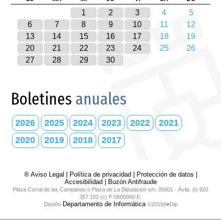
1
2
3
4
5
6
7
8
9
10
11
12
13
14
15
16
17
18
19
20
21
22
23
24
25
26
27
28
29
30
Boletines
anuales
2026
2025
2024
2023
2022
2021
2020
2019
2018
2017
® Aviso Legal
|
Política de privacidad
|
Protección de datos
|
Accesibilidad
|
Buzón Antifraude
Plaza Corral de las Campanas o Plaza de La Diputación s/n. 05001 - Ávila. (t) 920
357 102 (c) P-0500000-E.
Departamento de Informática
Diseño
©2019|I♥Dip