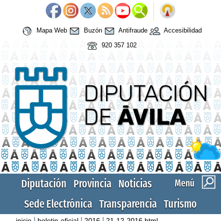
Mapa Web
Buzón
Antifraude
Accesibilidad
920 357 102
Diputación
Provincia
Noticias
Menú
Sede Electrónica
Transparencia
Turismo
|
|
|
inicio
boletin-oficial
2016
21-12-2016.html