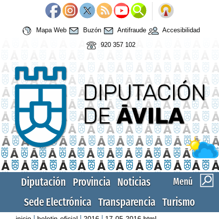
Mapa Web
Buzón
Antifraude
Accesibilidad
920 357 102
Diputación
Provincia
Noticias
Menú
Sede Electrónica
Transparencia
Turismo
|
|
|
inicio
boletin-oficial
2016
17-05-2016.html