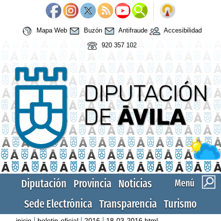
Mapa Web
Buzón
Antifraude
Accesibilidad
920 357 102
Diputación
Provincia
Noticias
Menú
Sede Electrónica
Transparencia
Turismo
|
|
|
inicio
boletin-oficial
2016
18-03-2016.html