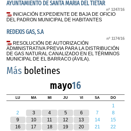
AYUNTAMIENTO DE SANTA MARIA DEL TIETAR
nº 1247/16
INICIACIÓN EXPEDIENTE DE BAJA DE OFICIO
DEL PADRON MUNICIPAL DE HABITANTES
REDEXIS GAS, S.A
nº 1174/16
RESOLUCIÓN DE AUTORIZACIÓN
ADMINISTRATIVA PREVIA PARA LA DISTRIBUCIÓN
DE GAS NATURAL CANALIZADO EN EL TÉRMINOS
MUNICIPAL DE EL BARRACO (ÁVILA).
Más
boletines
mayo
16
LU
MA
MI
JU
VI
SA
DO
1
2
3
4
5
6
7
8
9
10
11
12
13
14
15
16
17
18
19
20
21
22