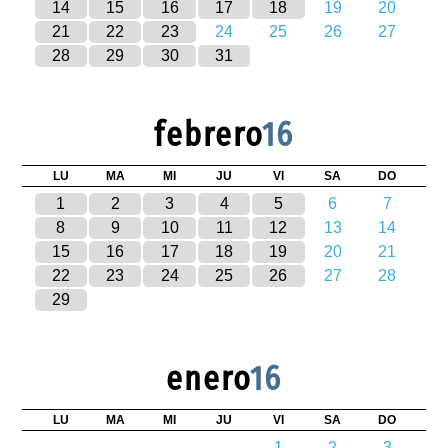
14
15
16
17
18
19
20
21
22
23
24
25
26
27
28
29
30
31
febrero
16
LU
MA
MI
JU
VI
SA
DO
1
2
3
4
5
6
7
8
9
10
11
12
13
14
15
16
17
18
19
20
21
22
23
24
25
26
27
28
29
enero
16
LU
MA
MI
JU
VI
SA
DO
1
2
3