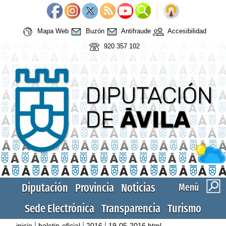
Mapa Web
Buzón
Antifraude
Accesibilidad
920 357 102
Diputación
Provincia
Noticias
Menú
Sede Electrónica
Transparencia
Turismo
|
|
|
inicio
boletin-oficial
2016
19-05-2016.html