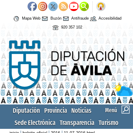
Mapa Web
Buzón
Antifraude
Accesibilidad
920 357 102
Diputación
Provincia
Noticias
Menú
Sede Electrónica
Transparencia
Turismo
|
|
|
inicio
boletin-oficial
2016
11-07-2016.html