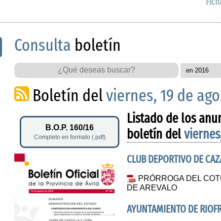
Fich
Consulta
boletín
Boletín del
viernes, 19 de ag
Listado de los anu
B.O.P. 160/16
boletín del
viernes
Completo en formato (.pdf)
CLUB DEPORTIVO DE CAZ
PRÓRROGA DEL COTO
DE AREVALO
AYUNTAMIENTO DE RIOF