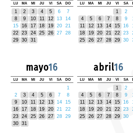
LU
MA
MI
JU
VI
SA
DO
LU
MA
MI
JU
VI
SA
1
2
3
4
5
6
7
1
2
8
9
10
11
12
13
14
4
5
6
7
8
9
15
16
17
18
19
20
21
11
12
13
14
15
16
22
23
24
25
26
27
28
18
19
20
21
22
23
29
30
31
25
26
27
28
29
30
mayo
16
abril
16
LU
MA
MI
JU
VI
SA
DO
LU
MA
MI
JU
VI
SA
1
1
2
2
3
4
5
6
7
8
4
5
6
7
8
9
9
10
11
12
13
14
15
11
12
13
14
15
16
16
17
18
19
20
21
22
18
19
20
21
22
23
23
24
25
26
27
28
29
25
26
27
28
29
30
30
31