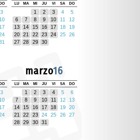
DO
LU
MA
MI
JU
VI
SA
DO
3
1
2
3
4
5
10
6
7
8
9
10
11
12
17
13
14
15
16
17
18
19
24
20
21
22
23
24
25
26
31
27
28
29
30
marzo
16
DO
LU
MA
MI
JU
VI
SA
DO
3
1
2
3
4
5
6
10
7
8
9
10
11
12
13
17
14
15
16
17
18
19
20
24
21
22
23
24
25
26
27
28
29
30
31