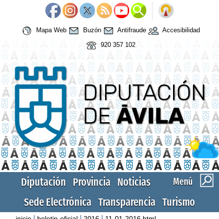
Mapa Web
Buzón
Antifraude
Accesibilidad
920 357 102
Diputación
Provincia
Noticias
Menú
Sede Electrónica
Transparencia
Turismo
|
|
|
inicio
boletin-oficial
2016
11-01-2016.html