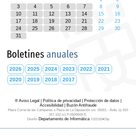
3
4
5
6
7
8
9
10
11
12
13
14
15
16
17
18
19
20
21
22
23
24
25
26
27
28
29
30
31
Boletines
anuales
2026
2025
2024
2023
2022
2021
2020
2019
2018
2017
® Aviso Legal
|
Política de privacidad
|
Protección de datos
|
Accesibilidad
|
Buzón Antifraude
Plaza Corral de las Campanas o Plaza de La Diputación s/n. 05001 - Ávila. (t) 920
357 102 (c) P-0500000-E.
Departamento de Informática
Diseño
©2019|I♥Dip