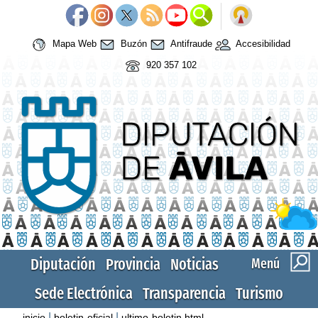
Mapa Web
Buzón
Antifraude
Accesibilidad
920 357 102
Diputación
Provincia
Noticias
Menú
Sede Electrónica
Transparencia
Turismo
|
|
inicio
boletin-oficial
ultimo-boletin.html