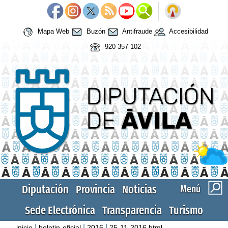
Mapa Web
Buzón
Antifraude
Accesibilidad
920 357 102
Diputación
Provincia
Noticias
Menú
Sede Electrónica
Transparencia
Turismo
|
|
|
inicio
boletin-oficial
2016
25-11-2016.html