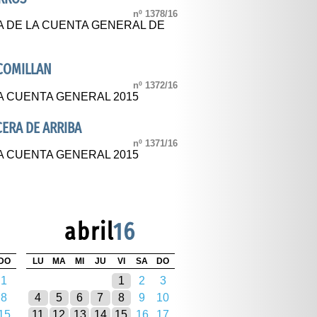
nº 1378/16
A DE LA CUENTA GENERAL DE
COMILLAN
nº 1372/16
A CUENTA GENERAL 2015
ERA DE ARRIBA
nº 1371/16
A CUENTA GENERAL 2015
abril
16
DO
LU
MA
MI
JU
VI
SA
DO
1
1
2
3
8
4
5
6
7
8
9
10
15
11
12
13
14
15
16
17