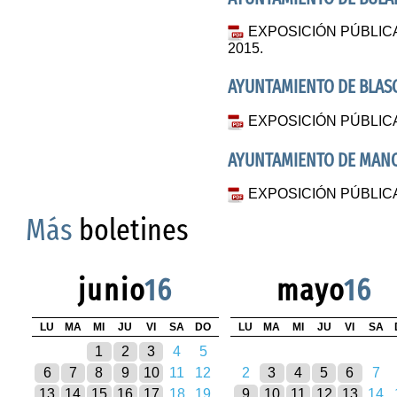
EXPOSICIÓN PÚBLIC
2015.
AYUNTAMIENTO DE BLAS
EXPOSICIÓN PÚBLIC
AYUNTAMIENTO DE MANC
EXPOSICIÓN PÚBLIC
Más
boletines
junio
16
mayo
16
LU
MA
MI
JU
VI
SA
DO
LU
MA
MI
JU
VI
SA
1
2
3
4
5
6
7
8
9
10
11
12
2
3
4
5
6
7
13
14
15
16
17
18
19
9
10
11
12
13
14