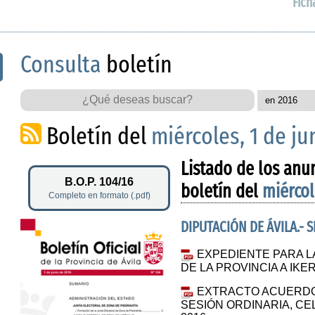
Fich
Consulta
boletín
Boletín del
miércoles, 1 de ju
Listado de los anu
B.O.P. 104/16
boletín del
miércol
Completo en formato (.pdf)
DIPUTACIÓN DE ÁVILA.- 
EXPEDIENTE PARA L
DE LA PROVINCIA A IK
EXTRACTO ACUERDO
SESIÓN ORDINARIA, CE