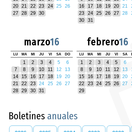
20
21
22
23
24
25
26
16
17
18
19
20
21
27
28
29
30
23
24
25
26
27
28
30
31
marzo
16
febrero
16
LU
MA
MI
JU
VI
SA
DO
LU
MA
MI
JU
VI
SA
1
2
3
4
5
6
1
2
3
4
5
6
7
8
9
10
11
12
13
8
9
10
11
12
13
14
15
16
17
18
19
20
15
16
17
18
19
20
21
22
23
24
25
26
27
22
23
24
25
26
27
28
29
30
31
29
Boletines
anuales