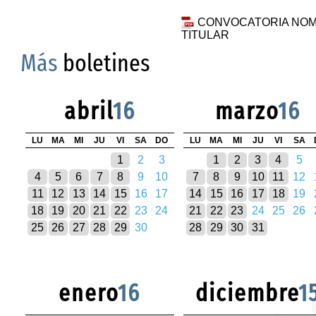
CONVOCATORIA NOM
TITULAR
Más
boletines
abril
16
marzo
16
LU
MA
MI
JU
VI
SA
DO
LU
MA
MI
JU
VI
SA
1
2
3
1
2
3
4
5
4
5
6
7
8
9
10
7
8
9
10
11
12
11
12
13
14
15
16
17
14
15
16
17
18
19
18
19
20
21
22
23
24
21
22
23
24
25
26
25
26
27
28
29
30
28
29
30
31
enero
16
diciembre
1