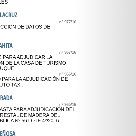
LES
ALACRUZ
nº 977/16
CCION DE DATOS DE
AHITA
nº 967/16
E PARA ADJUDICAR LA
N DE LA CASA DE TURISMO
DUQUE.
nº 966/16
PARA LA ADJUDICACIÓN DE
UTO TAXI.
DRADA
nº 965/16
STA PARA ADJUDICACIÓN DEL
RESTAL DE MADERA DEL
ICA Nº 56 LOTE 4º/2016.
DEÑOSA