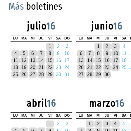
Más
boletines
julio
16
junio
16
LU
MA
MI
JU
VI
SA
DO
LU
MA
MI
JU
VI
SA
1
2
3
1
2
3
4
4
5
6
7
8
9
10
6
7
8
9
10
11
11
12
13
14
15
16
17
13
14
15
16
17
18
18
19
20
21
22
23
24
20
21
22
23
24
25
25
26
27
28
29
30
31
27
28
29
30
abril
16
marzo
16
LU
MA
MI
JU
VI
SA
DO
LU
MA
MI
JU
VI
SA
1
2
3
1
2
3
4
5
4
5
6
7
8
9
10
7
8
9
10
11
12