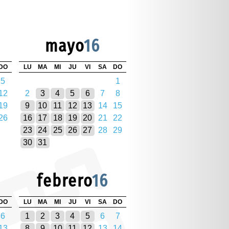
mayo
16
DO
LU
MA
MI
JU
VI
SA
DO
5
1
12
2
3
4
5
6
7
8
19
9
10
11
12
13
14
15
26
16
17
18
19
20
21
22
23
24
25
26
27
28
29
30
31
febrero
16
DO
LU
MA
MI
JU
VI
SA
DO
6
1
2
3
4
5
6
7
13
8
9
10
11
12
13
14