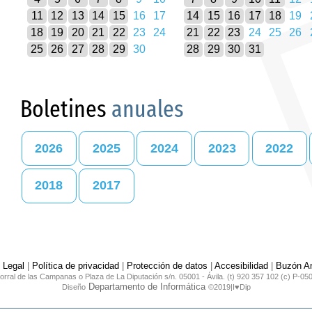
11
12
13
14
15
16
17
14
15
16
17
18
19
18
19
20
21
22
23
24
21
22
23
24
25
26
25
26
27
28
29
30
28
29
30
31
Boletines
anuales
2026
2025
2024
2023
2022
2018
2017
 Legal
|
Política de privacidad
|
Protección de datos
|
Accesibilidad
|
Buzón An
orral de las Campanas o Plaza de La Diputación s/n. 05001 - Ávila. (t) 920 357 102 (c) P-05
Departamento de Informática
Diseño
©2019|I♥Dip