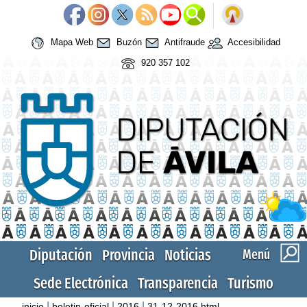
Mapa Web
Buzón
Antifraude
Accesibilidad
920 357 102
Diputación
Provincia
Noticias
Menú
Sede Electrónica
Transparencia
Turismo
|
|
|
inicio
boletin-oficial
2016
31-12-2016.html