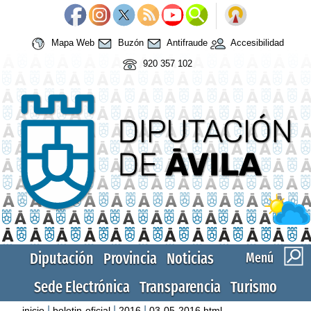
Mapa Web
Buzón
Antifraude
Accesibilidad
920 357 102
Diputación
Provincia
Noticias
Menú
Sede Electrónica
Transparencia
Turismo
|
|
|
inicio
boletin-oficial
2016
03-05-2016.html