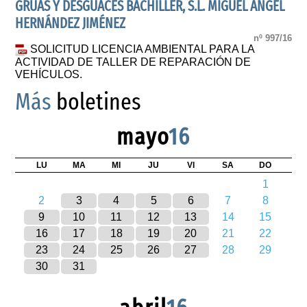
GRUAS Y DESGUACES BACHILLER, S.L. MIGUEL ANGEL
HERNÁNDEZ JIMÉNEZ
nº 997/16
SOLICITUD LICENCIA AMBIENTAL PARA LA
ACTIVIDAD DE TALLER DE REPARACIÓN DE
VEHÍCULOS.
Más
boletines
mayo
16
LU
MA
MI
JU
VI
SA
DO
1
2
3
4
5
6
7
8
9
10
11
12
13
14
15
16
17
18
19
20
21
22
23
24
25
26
27
28
29
30
31