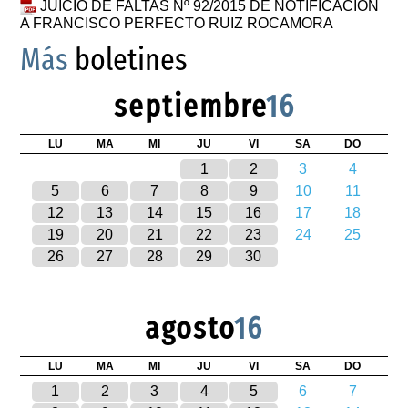
JUICIO DE FALTAS Nº 92/2015 DE NOTIFICACION
A FRANCISCO PERFECTO RUIZ ROCAMORA
Más
boletines
septiembre
16
LU
MA
MI
JU
VI
SA
DO
1
2
3
4
5
6
7
8
9
10
11
12
13
14
15
16
17
18
19
20
21
22
23
24
25
26
27
28
29
30
agosto
16
LU
MA
MI
JU
VI
SA
DO
1
2
3
4
5
6
7