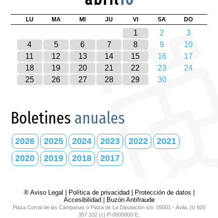
LU
MA
MI
JU
VI
SA
DO
1
2
3
4
5
6
7
8
9
10
11
12
13
14
15
16
17
18
19
20
21
22
23
24
25
26
27
28
29
30
Boletines
anuales
2026
2025
2024
2023
2022
2021
2020
2019
2018
2017
® Aviso Legal
|
Política de privacidad
|
Protección de datos
|
Accesibilidad
|
Buzón Antifraude
Plaza Corral de las Campanas o Plaza de La Diputación s/n. 05001 - Ávila. (t) 920
357 102 (c) P-0500000-E.