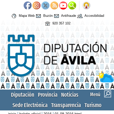
Mapa Web
Buzón
Antifraude
Accesibilidad
920 357 102
Diputación
Provincia
Noticias
Menú
Sede Electrónica
Transparencia
Turismo
|
|
|
inicio
boletin-oficial
2016
01-09-2016.html