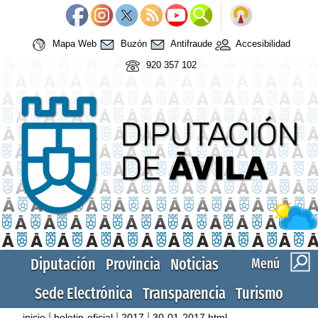
Mapa Web
Buzón
Antifraude
Accesibilidad
920 357 102
Diputación
Provincia
Noticias
Menú
Sede Electrónica
Transparencia
Turismo
|
|
|
inicio
boletin-oficial
2017
30-01-2017.html