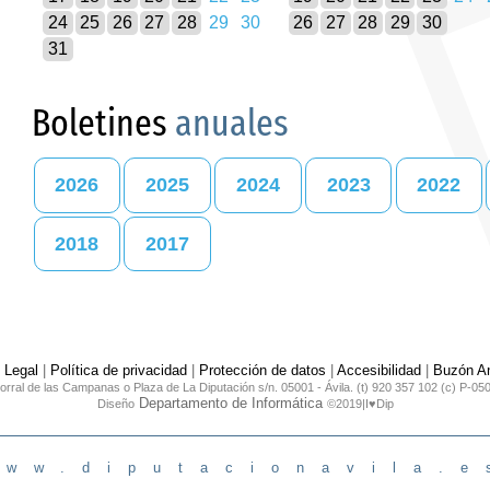
24
25
26
27
28
29
30
26
27
28
29
30
31
Boletines
anuales
2026
2025
2024
2023
2022
2018
2017
 Legal
|
Política de privacidad
|
Protección de datos
|
Accesibilidad
|
Buzón An
orral de las Campanas o Plaza de La Diputación s/n. 05001 - Ávila. (t) 920 357 102 (c) P-05
Departamento de Informática
Diseño
©2019|I♥Dip
www.diputacionavila.e