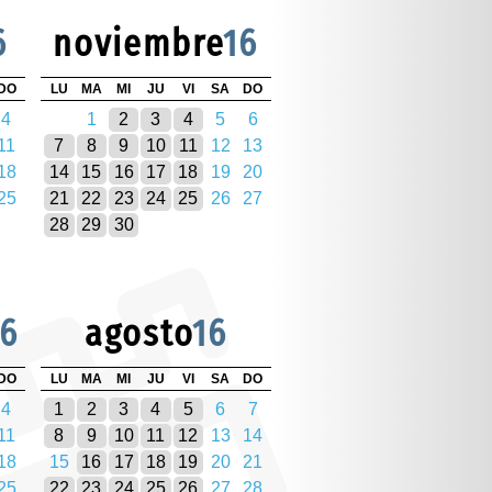
6
noviembre
16
DO
LU
MA
MI
JU
VI
SA
DO
4
1
2
3
4
5
6
11
7
8
9
10
11
12
13
18
14
15
16
17
18
19
20
25
21
22
23
24
25
26
27
28
29
30
16
agosto
16
DO
LU
MA
MI
JU
VI
SA
DO
4
1
2
3
4
5
6
7
11
8
9
10
11
12
13
14
18
15
16
17
18
19
20
21
25
22
23
24
25
26
27
28