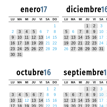
enero
17
diciembre
1
LU
MA
MI
JU
VI
SA
DO
LU
MA
MI
JU
VI
SA
1
1
2
3
2
3
4
5
6
7
8
5
6
7
8
9
10
9
10
11
12
13
14
15
12
13
14
15
16
17
16
17
18
19
20
21
22
19
20
21
22
23
24
23
24
25
26
27
28
29
26
27
28
29
30
31
30
31
octubre
16
septiembre
LU
MA
MI
JU
VI
SA
DO
LU
MA
MI
JU
VI
SA
1
2
1
2
3
3
4
5
6
7
8
9
5
6
7
8
9
10
10
11
12
13
14
15
16
12
13
14
15
16
17
17
18
19
20
21
22
23
19
20
21
22
23
24