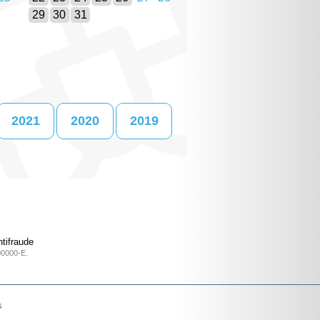
29
30
31
2021
2020
2019
tifraude
00000-E.
s