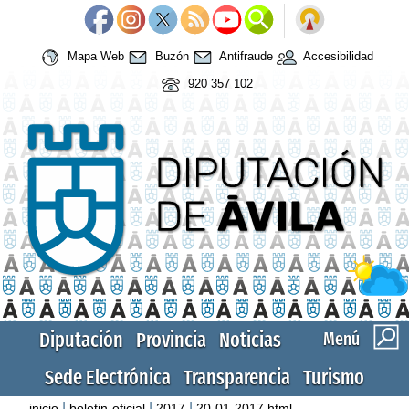
Mapa Web
Buzón
Antifraude
Accesibilidad
920 357 102
Diputación
Provincia
Noticias
Menú
Sede Electrónica
Transparencia
Turismo
|
|
|
inicio
boletin-oficial
2017
20-01-2017.html