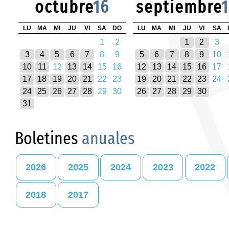
octubre
16
septiembre
LU
MA
MI
JU
VI
SA
DO
LU
MA
MI
JU
VI
SA
1
2
1
2
3
3
4
5
6
7
8
9
5
6
7
8
9
10
10
11
12
13
14
15
16
12
13
14
15
16
17
17
18
19
20
21
22
23
19
20
21
22
23
24
24
25
26
27
28
29
30
26
27
28
29
30
31
Boletines
anuales
2026
2025
2024
2023
2022
2018
2017