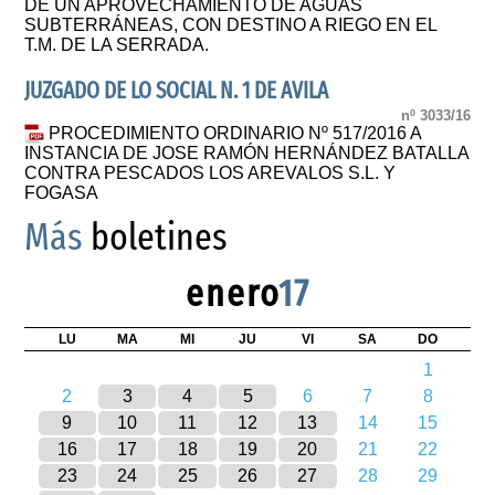
DE UN APROVECHAMIENTO DE AGUAS
SUBTERRÁNEAS, CON DESTINO A RIEGO EN EL
T.M. DE LA SERRADA.
JUZGADO DE LO SOCIAL N. 1 DE AVILA
nº 3033/16
PROCEDIMIENTO ORDINARIO Nº 517/2016 A
INSTANCIA DE JOSE RAMÓN HERNÁNDEZ BATALLA
CONTRA PESCADOS LOS AREVALOS S.L. Y
FOGASA
Más
boletines
enero
17
LU
MA
MI
JU
VI
SA
DO
1
2
3
4
5
6
7
8
9
10
11
12
13
14
15
16
17
18
19
20
21
22
23
24
25
26
27
28
29