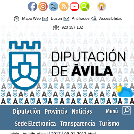
Mapa Web
Buzón
Antifraude
Accesibilidad
920 357 102
Diputación
Provincia
Noticias
Menú
Sede Electrónica
Transparencia
Turismo
|
|
|
inicio
boletin-oficial
2017
09-01-2017.html