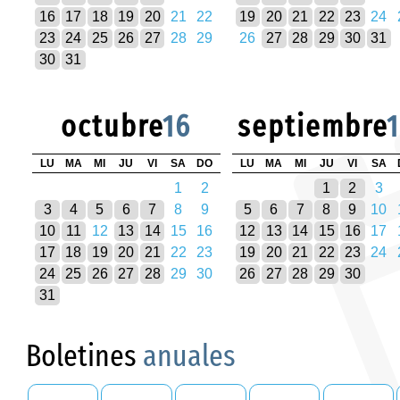
16
17
18
19
20
21
22
19
20
21
22
23
24
23
24
25
26
27
28
29
26
27
28
29
30
31
30
31
octubre
16
septiembre
LU
MA
MI
JU
VI
SA
DO
LU
MA
MI
JU
VI
SA
1
2
1
2
3
3
4
5
6
7
8
9
5
6
7
8
9
10
10
11
12
13
14
15
16
12
13
14
15
16
17
17
18
19
20
21
22
23
19
20
21
22
23
24
24
25
26
27
28
29
30
26
27
28
29
30
31
Boletines
anuales