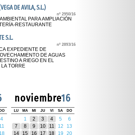
EGA DE AVILA, S.L.)
nº 2950/16
 AMBIENTAL PARA AMPLIACIÓN
ETERÍA-RESTAURANTE
E S.L.
nº 2893/16
CA EXPEDIENTE DE
ROVECHAMIENTO DE AGUAS
STINO A RIEGO EN EL
 LA TORRE
6
noviembre
16
DO
LU
MA
MI
JU
VI
SA
DO
4
1
2
3
4
5
6
11
7
8
9
10
11
12
13
18
14
15
16
17
18
19
20