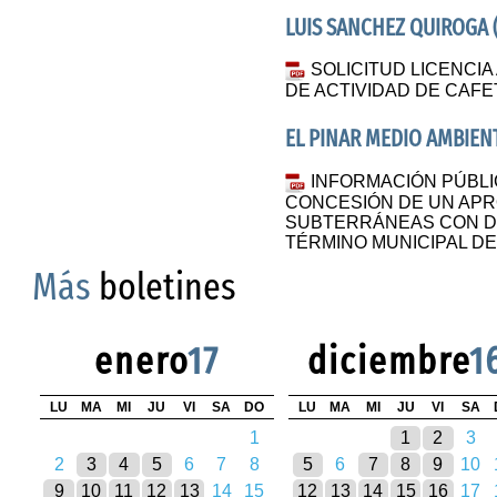
LUIS SANCHEZ QUIROGA (V
SOLICITUD LICENCIA
DE ACTIVIDAD DE CAF
EL PINAR MEDIO AMBIENT
INFORMACIÓN PÚBLI
CONCESIÓN DE UN AP
SUBTERRÁNEAS CON DE
TÉRMINO MUNICIPAL DE
Más
boletines
enero
17
diciembre
1
LU
MA
MI
JU
VI
SA
DO
LU
MA
MI
JU
VI
SA
1
1
2
3
2
3
4
5
6
7
8
5
6
7
8
9
10
9
10
11
12
13
14
15
12
13
14
15
16
17