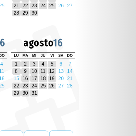
25
21
22
23
24
25
26
27
28
29
30
16
agosto
16
DO
LU
MA
MI
JU
VI
SA
DO
4
1
2
3
4
5
6
7
11
8
9
10
11
12
13
14
18
15
16
17
18
19
20
21
25
22
23
24
25
26
27
28
29
30
31