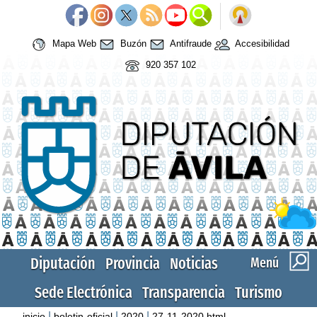
Mapa Web
Buzón
Antifraude
Accesibilidad
920 357 102
Diputación
Provincia
Noticias
Menú
Sede Electrónica
Transparencia
Turismo
|
|
|
inicio
boletin-oficial
2020
27-11-2020.html