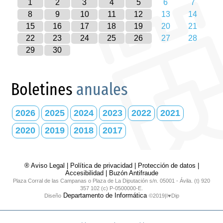
1
2
3
4
5
6
7
8
9
10
11
12
13
14
15
16
17
18
19
20
21
22
23
24
25
26
27
28
29
30
Boletines
anuales
2026
2025
2024
2023
2022
2021
2020
2019
2018
2017
® Aviso Legal
|
Política de privacidad
|
Protección de datos
|
Accesibilidad
|
Buzón Antifraude
Plaza Corral de las Campanas o Plaza de La Diputación s/n. 05001 - Ávila. (t) 920
357 102 (c) P-0500000-E.
Departamento de Informática
Diseño
©2019|I♥Dip