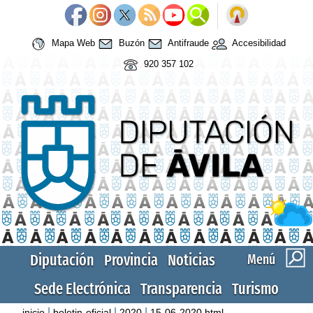
Mapa Web
Buzón
Antifraude
Accesibilidad
920 357 102
Diputación
Provincia
Noticias
Menú
Sede Electrónica
Transparencia
Turismo
|
|
|
inicio
boletin-oficial
2020
15-06-2020.html