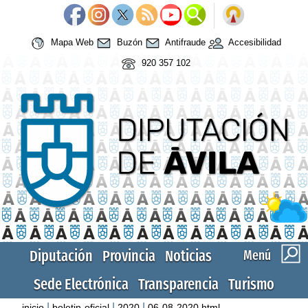
Mapa Web
Buzón
Antifraude
Accesibilidad
920 357 102
Diputación
Provincia
Noticias
Menú
Sede Electrónica
Transparencia
Turismo
|
|
|
inicio
boletin-oficial
2020
06-08-2020.html