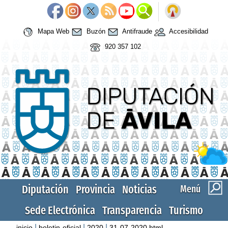
Mapa Web
Buzón
Antifraude
Accesibilidad
920 357 102
Diputación
Provincia
Noticias
Menú
Sede Electrónica
Transparencia
Turismo
|
|
|
inicio
boletin-oficial
2020
31-07-2020.html