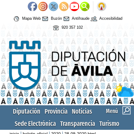
Mapa Web
Buzón
Antifraude
Accesibilidad
920 357 102
Diputación
Provincia
Noticias
Menú
Sede Electrónica
Transparencia
Turismo
|
|
|
inicio
boletin-oficial
2020
28-09-2020.html