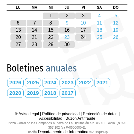
LU
MA
MI
JU
VI
SA
DO
1
2
3
4
5
6
7
8
9
10
11
12
13
14
15
16
17
18
19
20
21
22
23
24
25
26
27
28
29
30
Boletines
anuales
2026
2025
2024
2023
2022
2021
2020
2019
2018
2017
® Aviso Legal
|
Política de privacidad
|
Protección de datos
|
Accesibilidad
|
Buzón Antifraude
Plaza Corral de las Campanas o Plaza de La Diputación s/n. 05001 - Ávila. (t) 920
357 102 (c) P-0500000-E.
Departamento de Informática
Diseño
©2019|I♥Dip