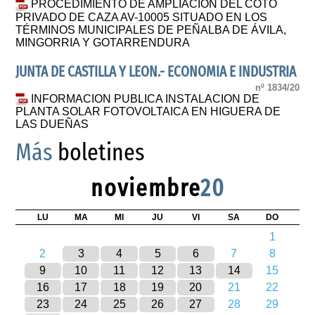
PROCEDIMIENTO DE AMPLIACIÓN DEL COTO
PRIVADO DE CAZA AV-10005 SITUADO EN LOS
TÉRMINOS MUNICIPALES DE PEÑALBA DE ÁVILA,
MINGORRIA Y GOTARRENDURA
JUNTA DE CASTILLA Y LEON.- ECONOMIA E INDUSTRIA
nº 1834/20
INFORMACION PUBLICA INSTALACION DE
PLANTA SOLAR FOTOVOLTAICA EN HIGUERA DE
LAS DUEÑAS
Más
boletines
noviembre
20
LU
MA
MI
JU
VI
SA
DO
1
2
3
4
5
6
7
8
9
10
11
12
13
14
15
16
17
18
19
20
21
22
23
24
25
26
27
28
29