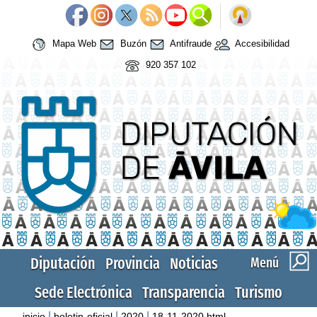
Mapa Web
Buzón
Antifraude
Accesibilidad
920 357 102
Diputación
Provincia
Noticias
Menú
Sede Electrónica
Transparencia
Turismo
|
|
|
inicio
boletin-oficial
2020
18-11-2020.html