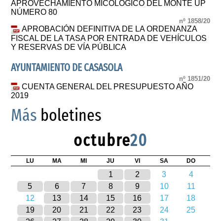
APROVECHAMIENTO MICOLOGICO DEL MONTE UP
NÚMERO 80
nº 1858/20
APROBACIÓN DEFINITIVA DE LA ORDENANZA
FISCAL DE LA TASA POR ENTRADA DE VEHÍCULOS
Y RESERVAS DE VÍA PÚBLICA
AYUNTAMIENTO DE CASASOLA
nº 1851/20
CUENTA GENERAL DEL PRESUPUESTO AÑO
2019
Más
boletines
octubre
20
LU
MA
MI
JU
VI
SA
DO
1
2
3
4
5
6
7
8
9
10
11
12
13
14
15
16
17
18
19
20
21
22
23
24
25