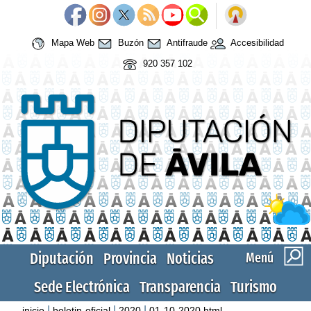
Mapa Web
Buzón
Antifraude
Accesibilidad
920 357 102
Diputación
Provincia
Noticias
Menú
Sede Electrónica
Transparencia
Turismo
|
|
|
inicio
boletin-oficial
2020
01-10-2020.html