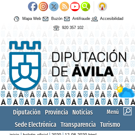
Mapa Web
Buzón
Antifraude
Accesibilidad
920 357 102
Diputación
Provincia
Noticias
Menú
Sede Electrónica
Transparencia
Turismo
|
|
|
inicio
boletin-oficial
2020
12-08-2020.html