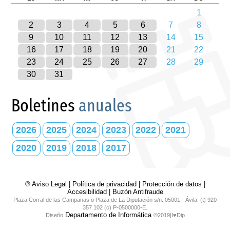
1
2
3
4
5
6
7
8
9
10
11
12
13
14
15
16
17
18
19
20
21
22
23
24
25
26
27
28
29
30
31
Boletines
anuales
2026
2025
2024
2023
2022
2021
2020
2019
2018
2017
® Aviso Legal
|
Política de privacidad
|
Protección de datos
|
Accesibilidad
|
Buzón Antifraude
Plaza Corral de las Campanas o Plaza de La Diputación s/n. 05001 - Ávila. (t) 920
357 102 (c) P-0500000-E.
Departamento de Informática
Diseño
©2019|I♥Dip